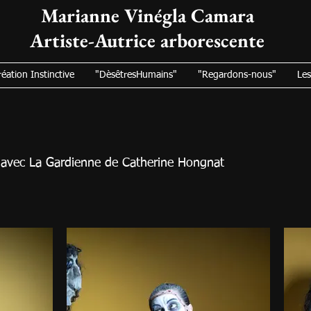
Marianne Vinégla Camara
Artiste-Autrice arborescente
réation Instinctive
"DèsêtresHumains"
"Regardons-nous"
Le
 avec La Gardienne de Catherine Hongnat